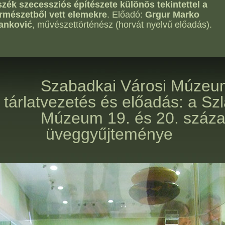
zék szecessziós építészete különös tekintettel a
rmészetből vett elemekre
. Előadó:
Grgur Marko
vanković
, művészettörténész (horvát nyelvű előadás).
Szabadkai Városi Múzeu
tárlatvezetés és előadás: a Szl
Múzeum 19. és 20. száza
üveggyűjteménye