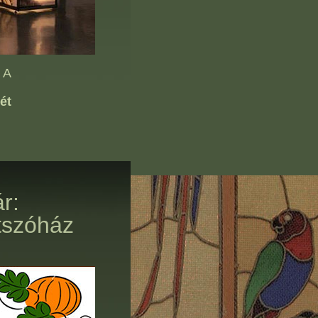
 A
ét
r:
tszóház