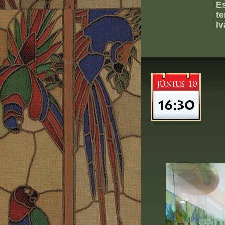
Es
te
I