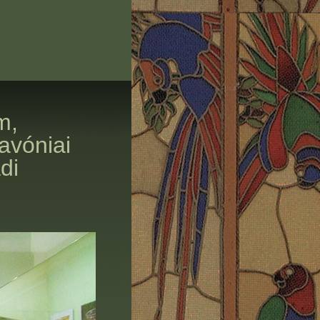
m,
avóniai
di