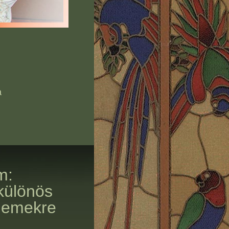
a
m:
különös
elemekre