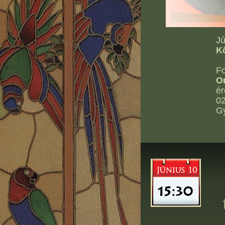
Jú
K
Fo
O
ér
02
G