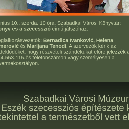
nius 10., szerda, 10 óra, Szabadkai Városi Könyvtár:
önyv és a szecesszió
című játszóház.
glalkozásvezetők:
Bernadica Ivanković, Helena
merović
és
Marijana Tenodi
. A szervezők kérik az
deklődőket, hogy részvételi szándékukat előre jelezzék 
4-553-115-ös telefonszámon vagy személyesen a
yermekosztályon.
Szabadkai Városi Múzeu
Eszék szecessziós építészete 
tekintettel a természetből vett 