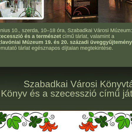
nius 10., szerda, 10–18 óra, Szabadkai Városi Múzeum:
ecesszió és a természet
című tárlat, valamint a
zlavóniai Múzeum 19. és 20. századi üveggyűjtemény
mutató tárlat egésznapos díjtalan megtekintése.
Szabadkai Városi Könyvtá
Könyv és a szecesszió című já