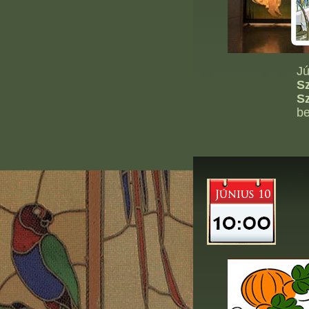
Jú
Sz
S
be