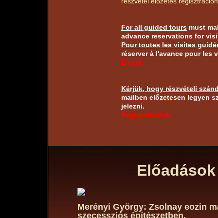
részvétel előzetes regisztrációh
For all guided tours
must ma
advance reservations for visi
Pour toutes les visites guidé
réserver à l'avance pour les v
E-mail
Kérjük, hogy részvételi szán
mailben előzetesen legyen s
jelezni.
Regisztráció itt
Előadások
Merényi György: Zsolnay eozin m
szecessziós építészetben.