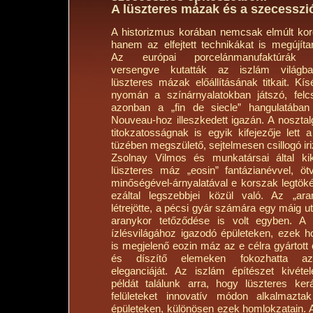
A lüszteres mázak és a szecesszi
A historizmus korában nemcsak elmúlt korok
hanem az elfejtett technikákat is megújíta
Az európai porcelánmanufaktúrák 
versengve kutatták az iszlám világban
lüszteres mázak előállításának titkait. Kís
nyomán a színárnyalatokban játszó, felc
azonban a „fin de siecle” hangulatában
Nouveau-hoz illeszkedett igazán. A nosztal
titokzatosságnak is egyik kifejezője lett
tüzében megszülető, sejtelmesen csillogó ir
Zsolnay Vilmos és munkatársai által kikí
lüszteres máz „eosin” fantázianévvel, öt
minőségével-árnyalatával e korszak legtöké
ezáltal legszebbjei közül való. Az „ar
létrejötte, a pécsi gyár számára egy máig ut
aranykor tetőződése is volt egyben. A 
ízlésvilágához igazodó épületeken, ezek h
is megjelenő eozin máz az e célra gyártot
és díszítő elemeken fokozhatta az
eleganciáját. Az iszlám építészet kivéte
példát találunk arra, hogy lüszteres kerá
felületeket innovatív módon alkalmazta
épületeken, különösen ezek homlokzatain. 