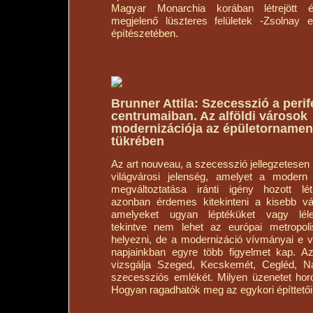
Magyar Monarchia korában létrejött ép
megjelenő lüszteres felületek -Zsolnay 
építészetében.
Brunner Attila: Szecesszió a perif
centrumaiban. Az alföldi városok
modernizációja az épületornamen
tükrében
Az art nouveau, a szecesszió jellegzetesen
világvárosi jelenség, amelyet a modern 
megváltoztatása iránti igény hozott lé
azonban érdemes kitekinteni a kisebb vá
amelyeket ugyan léptéküket vagy lél
tekintve nem lehet az európai metropol
helyezni, de a modernizáció vívmányai e v
napjainkban egyre több figyelmet kap. A
vizsgálja Szeged, Kecskemét, Cegléd, N
szecessziós emlékét. Milyen üzenetet hor
Hogyan ragadhatók meg az egykori építtetői 